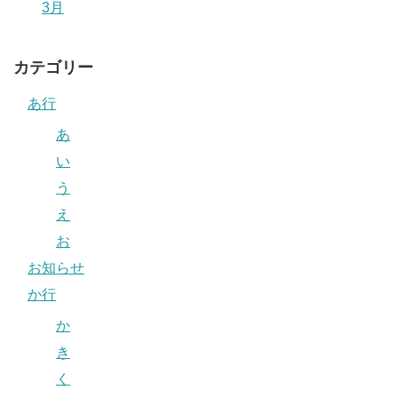
3月
カテゴリー
あ行
あ
い
う
え
お
お知らせ
か行
か
き
く