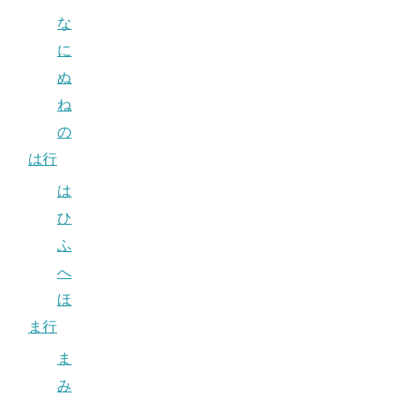
な
に
ぬ
ね
の
は行
は
ひ
ふ
へ
ほ
ま行
ま
み