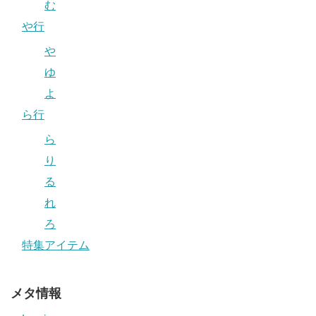
む
や行
や
ゆ
よ
ら行
ら
り
る
れ
ろ
特集アイテム
メタ情報