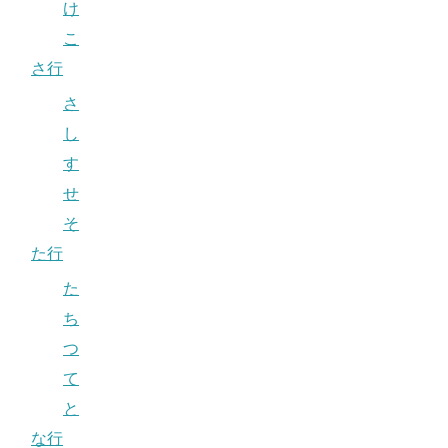
け
こ
さ行
さ
し
す
せ
そ
た行
た
ち
つ
て
と
な行