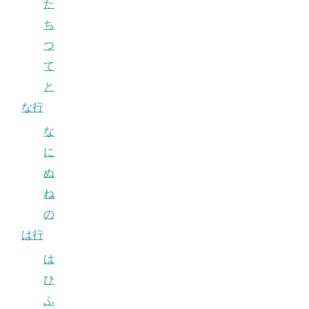
た
ち
つ
て
と
な行
な
に
ぬ
ね
の
は行
は
ひ
ふ