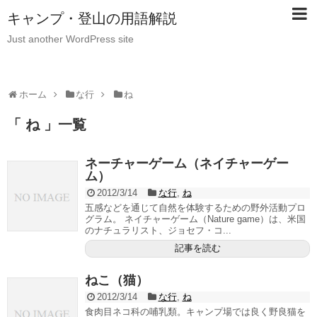
キャンプ・登山の用語解説
Just another WordPress site
ホーム
な行
ね
「 ね 」一覧
ネーチャーゲーム（ネイチャーゲー
ム）
2012/3/14
な行
,
ね
五感などを通じて自然を体験するための野外活動プロ
グラム。 ネイチャーゲーム（Nature game）は、米国
のナチュラリスト、ジョセフ・コ...
記事を読む
ねこ（猫）
2012/3/14
な行
,
ね
食肉目ネコ科の哺乳類。キャンプ場では良く野良猫を