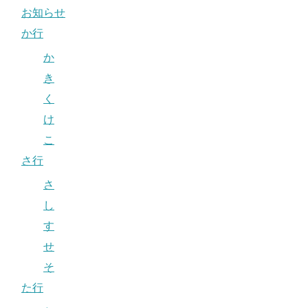
お知らせ
か行
か
き
く
け
こ
さ行
さ
し
す
せ
そ
た行