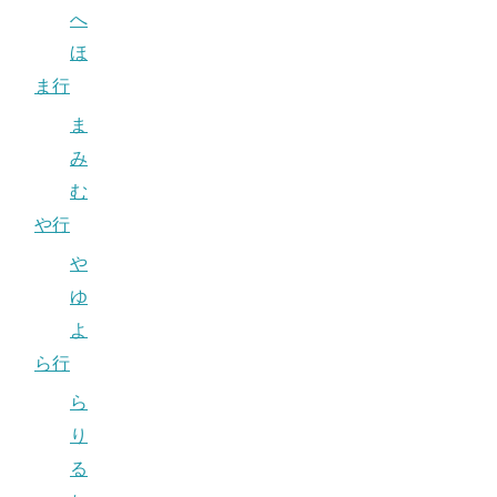
へ
ほ
ま行
ま
み
む
や行
や
ゆ
よ
ら行
ら
り
る