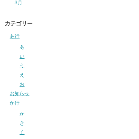
3月
カテゴリー
あ行
あ
い
う
え
お
お知らせ
か行
か
き
く