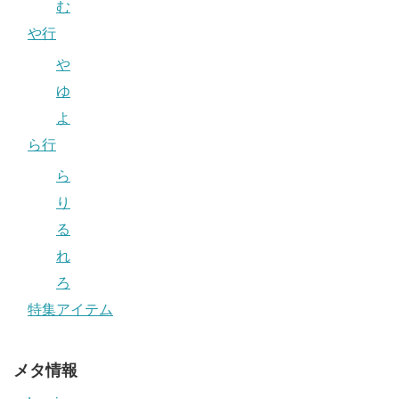
む
や行
や
ゆ
よ
ら行
ら
り
る
れ
ろ
特集アイテム
メタ情報