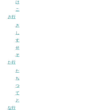
け
こ
さ行
さ
し
す
せ
そ
た行
た
ち
つ
て
と
な行