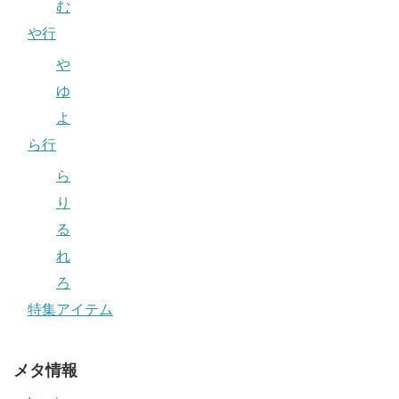
む
や行
や
ゆ
よ
ら行
ら
り
る
れ
ろ
特集アイテム
メタ情報