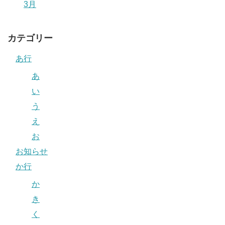
3月
カテゴリー
あ行
あ
い
う
え
お
お知らせ
か行
か
き
く