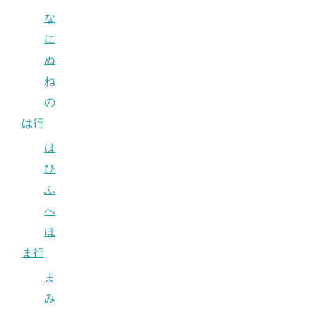
な
に
ぬ
ね
の
は行
は
ひ
ふ
へ
ほ
ま行
ま
み