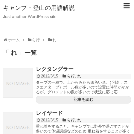
キャンプ・登山の用語解説
Just another WordPress site
ホーム
ら行
れ
「 れ 」一覧
レクタングラー
2012/3/15
ら行
,
れ
タープの一種で。上からみたら四角い形。( 別名：ス
クエアタープ）ポール数が多いので設置に時間がかか
るが、グロメットの数が多いので状況に応じ応...
記事を読む
レイヤード
2012/3/15
ら行
,
れ
重ね着をすること。キャンプでは野外で過ごすことが
多いので体温調節などのため 重ね着をすることが多く