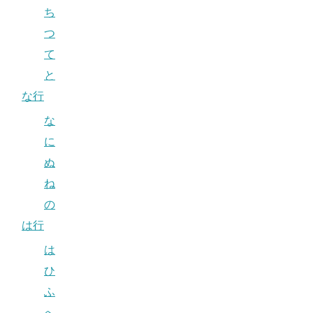
ち
つ
て
と
な行
な
に
ぬ
ね
の
は行
は
ひ
ふ
へ