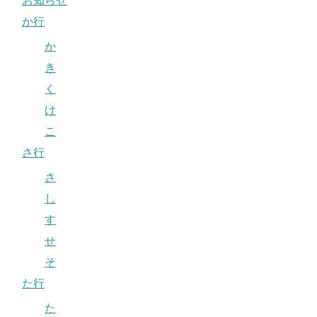
お知らせ
か行
か
き
く
け
こ
さ行
さ
し
す
せ
そ
た行
た