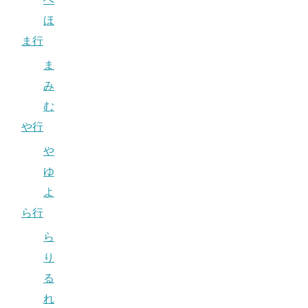
ほ
ま行
ま
み
む
や行
や
ゆ
よ
ら行
ら
り
る
れ